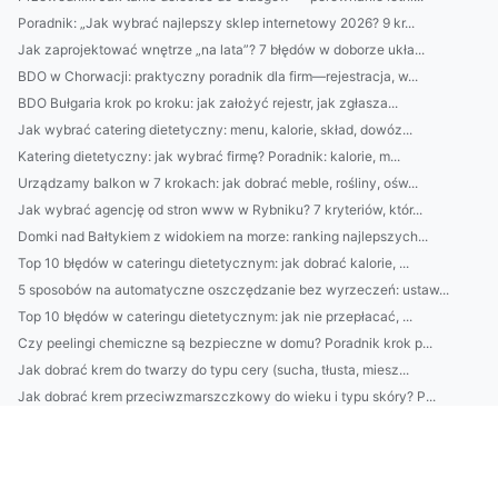
Poradnik: „Jak wybrać najlepszy sklep internetowy 2026? 9 kr...
Jak zaprojektować wnętrze „na lata”? 7 błędów w doborze ukła...
BDO w Chorwacji: praktyczny poradnik dla firm—rejestracja, w...
BDO Bułgaria krok po kroku: jak założyć rejestr, jak zgłasza...
Jak wybrać catering dietetyczny: menu, kalorie, skład, dowóz...
Katering dietetyczny: jak wybrać firmę? Poradnik: kalorie, m...
Urządzamy balkon w 7 krokach: jak dobrać meble, rośliny, ośw...
Jak wybrać agencję od stron www w Rybniku? 7 kryteriów, któr...
Domki nad Bałtykiem z widokiem na morze: ranking najlepszych...
Top 10 błędów w cateringu dietetycznym: jak dobrać kalorie, ...
5 sposobów na automatyczne oszczędzanie bez wyrzeczeń: ustaw...
Top 10 błędów w cateringu dietetycznym: jak nie przepłacać, ...
Czy peelingi chemiczne są bezpieczne w domu? Poradnik krok p...
Jak dobrać krem do twarzy do typu cery (sucha, tłusta, miesz...
Jak dobrać krem przeciwzmarszczkowy do wieku i typu skóry? P...
Najlepsze domki nad Bałtykiem z sauną i widokiem na morze: r...
Praktyczny przewodnik 4) Najczęstsze błędy w gospodarce od...
4) Ile kosztują usługi ADS w Danii? Cennik, modele rozliczeń...