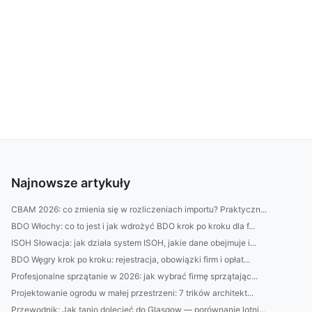
Najnowsze artykuły
CBAM 2026: co zmienia się w rozliczeniach importu? Praktyczn...
BDO Włochy: co to jest i jak wdrożyć BDO krok po kroku dla f...
ISOH Słowacja: jak działa system ISOH, jakie dane obejmuje i...
BDO Węgry krok po kroku: rejestracja, obowiązki firm i opłat...
Profesjonalne sprzątanie w 2026: jak wybrać firmę sprzątając...
Projektowanie ogrodu w małej przestrzeni: 7 trików architekt...
Przewodnik: Jak tanio dolecieć do Glasgow — porównanie lotni...