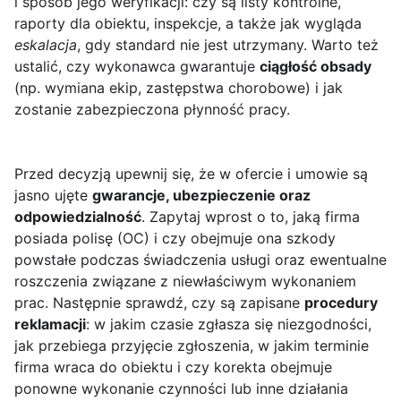
i sposób jego weryfikacji: czy są listy kontrolne,
raporty dla obiektu, inspekcje, a także jak wygląda
eskalacja
, gdy standard nie jest utrzymany. Warto też
ustalić, czy wykonawca gwarantuje
ciągłość obsady
(np. wymiana ekip, zastępstwa chorobowe) i jak
zostanie zabezpieczona płynność pracy.
Przed decyzją upewnij się, że w ofercie i umowie są
jasno ujęte
gwarancje, ubezpieczenie oraz
odpowiedzialność
. Zapytaj wprost o to, jaką firma
posiada polisę (OC) i czy obejmuje ona szkody
powstałe podczas świadczenia usługi oraz ewentualne
roszczenia związane z niewłaściwym wykonaniem
prac. Następnie sprawdź, czy są zapisane
procedury
reklamacji
: w jakim czasie zgłasza się niezgodności,
jak przebiega przyjęcie zgłoszenia, w jakim terminie
firma wraca do obiektu i czy korekta obejmuje
ponowne wykonanie czynności lub inne działania