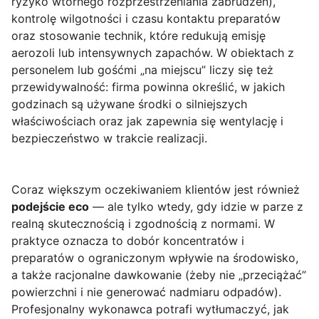
ryzyko wtórnego rozprzestrzeniania zabrudzeń),
kontrolę wilgotności i czasu kontaktu preparatów
oraz stosowanie technik, które redukują emisję
aerozoli lub intensywnych zapachów. W obiektach z
personelem lub gośćmi „na miejscu” liczy się też
przewidywalność: firma powinna określić, w jakich
godzinach są używane środki o silniejszych
właściwościach oraz jak zapewnia się wentylację i
bezpieczeństwo w trakcie realizacji.
Coraz większym oczekiwaniem klientów jest również
podejście eco
— ale tylko wtedy, gdy idzie w parze z
realną skutecznością i zgodnością z normami. W
praktyce oznacza to dobór koncentratów i
preparatów o ograniczonym wpływie na środowisko,
a także racjonalne dawkowanie (żeby nie „przeciążać”
powierzchni i nie generować nadmiaru odpadów).
Profesjonalny wykonawca potrafi wytłumaczyć, jak