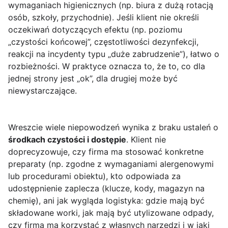
wymaganiach higienicznych (np. biura z dużą rotacją
osób, szkoły, przychodnie). Jeśli klient nie określi
oczekiwań dotyczących efektu (np. poziomu
„czystości końcowej”, częstotliwości dezynfekcji,
reakcji na incydenty typu „duże zabrudzenie”), łatwo o
rozbieżności. W praktyce oznacza to, że to, co dla
jednej strony jest „ok”, dla drugiej może być
niewystarczające.
Wreszcie wiele niepowodzeń wynika z braku ustaleń o
środkach czystości i dostępie
. Klient nie
doprecyzowuje, czy firma ma stosować konkretne
preparaty (np. zgodne z wymaganiami alergenowymi
lub procedurami obiektu), kto odpowiada za
udostępnienie zaplecza (klucze, kody, magazyn na
chemię), ani jak wygląda logistyka: gdzie mają być
składowane worki, jak mają być utylizowane odpady,
czy firma ma korzystać z własnych narzędzi i w jaki