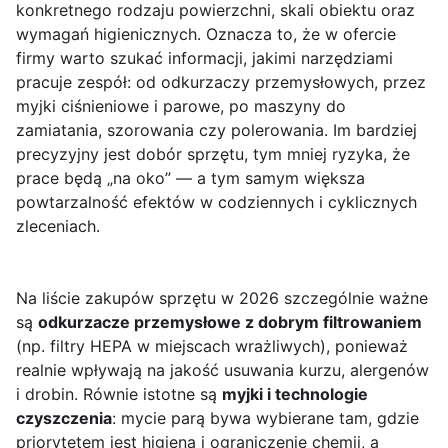
konkretnego rodzaju powierzchni, skali obiektu oraz
wymagań higienicznych. Oznacza to, że w ofercie
firmy warto szukać informacji, jakimi narzędziami
pracuje zespół: od odkurzaczy przemysłowych, przez
myjki ciśnieniowe i parowe, po maszyny do
zamiatania, szorowania czy polerowania. Im bardziej
precyzyjny jest dobór sprzętu, tym mniej ryzyka, że
prace będą „na oko” — a tym samym większa
powtarzalność efektów w codziennych i cyklicznych
zleceniach.
Na liście zakupów sprzętu w 2026 szczególnie ważne
są
odkurzacze przemysłowe z dobrym filtrowaniem
(np. filtry HEPA w miejscach wrażliwych), ponieważ
realnie wpływają na jakość usuwania kurzu, alergenów
i drobin. Równie istotne są
myjki i technologie
czyszczenia
: mycie parą bywa wybierane tam, gdzie
priorytetem jest higiena i ograniczenie chemii, a