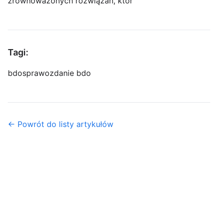
zrównoważonych rozwiązań, któr
Tagi:
bdo
sprawozdanie bdo
← Powrót do listy artykułów