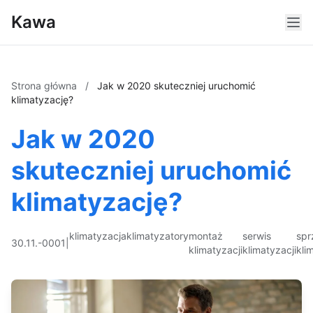
Kawa
Strona główna
/
Jak w 2020 skuteczniej uruchomić
klimatyzację?
Jak w 2020
skuteczniej uruchomić
klimatyzację?
klimatyzacja
klimatyzatory
montaż
serwis
spr
30.11.-0001
|
klimatyzacji
klimatyzacji
kli