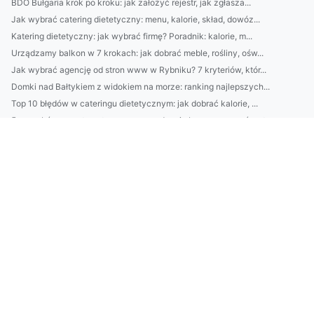
BDO Bułgaria krok po kroku: jak założyć rejestr, jak zgłasza...
Jak wybrać catering dietetyczny: menu, kalorie, skład, dowóz...
Katering dietetyczny: jak wybrać firmę? Poradnik: kalorie, m...
Urządzamy balkon w 7 krokach: jak dobrać meble, rośliny, ośw...
Jak wybrać agencję od stron www w Rybniku? 7 kryteriów, któr...
Domki nad Bałtykiem z widokiem na morze: ranking najlepszych...
Top 10 błędów w cateringu dietetycznym: jak dobrać kalorie, ...
5 sposobów na automatyczne oszczędzanie bez wyrzeczeń: ustaw...
Top 10 błędów w cateringu dietetycznym: jak nie przepłacać, ...
Czy peelingi chemiczne są bezpieczne w domu? Poradnik krok p...
Jak dobrać krem do twarzy do typu cery (sucha, tłusta, miesz...
Jak dobrać krem przeciwzmarszczkowy do wieku i typu skóry? P...
Najlepsze domki nad Bałtykiem z sauną i widokiem na morze: r...
Praktyczny przewodnik 4) Najczęstsze błędy w gospodarce od...
4) Ile kosztują usługi ADS w Danii? Cennik, modele rozliczeń...
|Jak wybrać słuchawki do podcastów: 7 cech brzmienia i ustaw...
Jak dobrać oświetlenie w mieszkaniu? Przewodnik architekta w...
W jaki sposób dobrać krem przeciwzmarszczkowy do wieku i typ...
Domki nad Bałtykiem: przewodnik po najlepszych miejscówkach,...