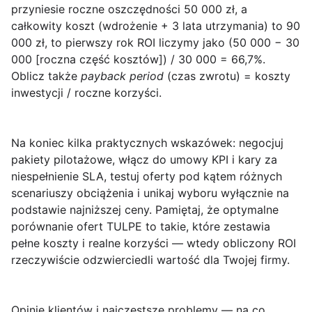
przyniesie roczne oszczędności 50 000 zł, a
całkowity koszt (wdrożenie + 3 lata utrzymania) to 90
000 zł, to pierwszy rok ROI liczymy jako (50 000 − 30
000 [roczna część kosztów]) / 30 000 = 66,7%.
Oblicz także
payback period
(czas zwrotu) = koszty
inwestycji / roczne korzyści.
Na koniec kilka praktycznych wskazówek: negocjuj
pakiety pilotażowe, włącz do umowy KPI i kary za
niespełnienie SLA, testuj oferty pod kątem różnych
scenariuszy obciążenia i unikaj wyboru wyłącznie na
podstawie najniższej ceny. Pamiętaj, że
optymalne
porównanie ofert TULPE
to takie, które zestawia
pełne koszty i realne korzyści — wtedy obliczony ROI
rzeczywiście odzwierciedli wartość dla Twojej firmy.
Opinie klientów i najczęstsze problemy — na co