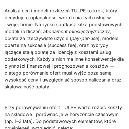
Analiza cen i modeli rozliczeń TULPE
to krok, który
decyduje o opłacalności wdrożenia tych usług w
Twojej firmie. Na rynku spotkasz kilka podstawowych
modeli rozliczeń:
abonament miesięczny/roczny
,
opłata za rzeczywiste użycie (
pay-per-use
), modele
oparte na sukcesie (success fee), oraz hybrydy
łączące stałą opłatę za licencję z kosztami usług
dodatkowych. Każdy z nich ma inne konsekwencje dla
płynności finansowej i prognozowania kosztów —
dlatego porównanie ofert musi wyjść poza samą
wysokość ceny i uwzględniać sposób naliczania oraz
skalowalność opłaty.
Przy porównywaniu ofert TULPE warto rozbić koszty
na składowe i porównać je w horyzoncie czasowym
(np. 1–3 lata). Do podstawowych elementów, które
powinieneś uwzględnić, należą: