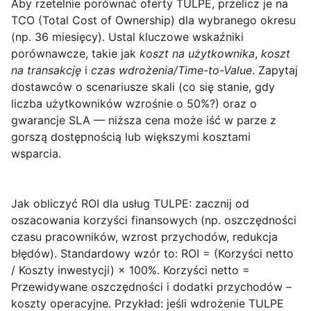
Aby rzetelnie porównać oferty TULPE, przelicz je na
TCO (Total Cost of Ownership)
dla wybranego okresu
(np. 36 miesięcy). Ustal kluczowe wskaźniki
porównawcze, takie jak
koszt na użytkownika
,
koszt
na transakcję
i
czas wdrożenia/Time-to-Value
. Zapytaj
dostawców o scenariusze skali (co się stanie, gdy
liczba użytkowników wzrośnie o 50%?) oraz o
gwarancje SLA — niższa cena może iść w parze z
gorszą dostępnością lub większymi kosztami
wsparcia.
Jak obliczyć ROI dla usług TULPE
: zacznij od
oszacowania korzyści finansowych (np. oszczędności
czasu pracowników, wzrost przychodów, redukcja
błędów). Standardowy wzór to: ROI = (Korzyści netto
/ Koszty inwestycji) × 100%. Korzyści netto =
Przewidywane oszczędności i dodatki przychodów –
koszty operacyjne. Przykład: jeśli wdrożenie TULPE