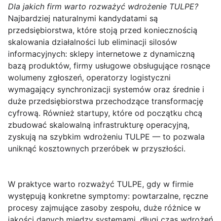
Dla jakich firm warto rozważyć wdrożenie TULPE?
Najbardziej naturalnymi kandydatami są
przedsiębiorstwa, które stoją przed koniecznością
skalowania działalności lub eliminacji silosów
informacyjnych: sklepy internetowe z dynamiczną
bazą produktów, firmy usługowe obsługujące rosnące
wolumeny zgłoszeń, operatorzy logistyczni
wymagający synchronizacji systemów oraz średnie i
duże przedsiębiorstwa przechodzące transformację
cyfrową. Również startupy, które od początku chcą
zbudować skalowalną infrastrukturę operacyjną,
zyskują na szybkim wdrożeniu TULPE — to pozwala
uniknąć kosztownych przeróbek w przyszłości.
W praktyce warto rozważyć TULPE, gdy w firmie
występują konkretne symptomy: powtarzalne, ręczne
procesy zajmujące zasoby zespołu, duże różnice w
jakości danych między systemami, długi czas wdrożeń