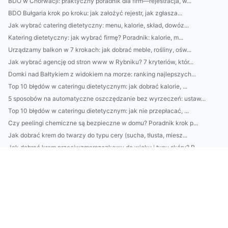
BDO w Chorwacji: praktyczny poradnik dla firm—rejestracja, w...
BDO Bułgaria krok po kroku: jak założyć rejestr, jak zgłasza...
Jak wybrać catering dietetyczny: menu, kalorie, skład, dowóz...
Katering dietetyczny: jak wybrać firmę? Poradnik: kalorie, m...
Urządzamy balkon w 7 krokach: jak dobrać meble, rośliny, ośw...
Jak wybrać agencję od stron www w Rybniku? 7 kryteriów, któr...
Domki nad Bałtykiem z widokiem na morze: ranking najlepszych...
Top 10 błędów w cateringu dietetycznym: jak dobrać kalorie, ...
5 sposobów na automatyczne oszczędzanie bez wyrzeczeń: ustaw...
Top 10 błędów w cateringu dietetycznym: jak nie przepłacać, ...
Czy peelingi chemiczne są bezpieczne w domu? Poradnik krok p...
Jak dobrać krem do twarzy do typu cery (sucha, tłusta, miesz...
Jak dobrać krem przeciwzmarszczkowy do wieku i typu skóry? P...
Najlepsze domki nad Bałtykiem z sauną i widokiem na morze: r...
Praktyczny przewodnik 4) Najczęstsze błędy w gospodarce od...
4) Ile kosztują usługi ADS w Danii? Cennik, modele rozliczeń...
|Jak wybrać słuchawki do podcastów: 7 cech brzmienia i ustaw...
Jak dobrać oświetlenie w mieszkaniu? Przewodnik architekta w...
W jaki sposób dobrać krem przeciwzmarszczkowy do wieku i typ...