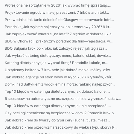
Profesjonalne sprzątanie w 2026: jak wybrać firmę sprzątając...
Projektowanie ogrodu w małej przestrzeni: 7 trików architekt...
Przewodnik: Jak tanio dolecieć do Glasgow — porównanie lotni...
Poradnik: „Jak wybrać najlepszy sklep internetowy 2026? 9 kr...
Jak zaprojektować wnętrze „na lata”? 7 błędów w doborze ukła...
BDO w Chorwacji: praktyczny poradnik dla firm—rejestracja, w...
BDO Bułgaria krok po kroku: jak założyć rejestr, jak zgłasza...
Jak wybrać catering dietetyczny: menu, kalorie, skład, dowóz...
Katering dietetyczny: jak wybrać firmę? Poradnik: kalorie, m...
Urządzamy balkon w 7 krokach: jak dobrać meble, rośliny, ośw...
Jak wybrać agencję od stron www w Rybniku? 7 kryteriów, któr...
Domki nad Bałtykiem z widokiem na morze: ranking najlepszych...
Top 10 błędów w cateringu dietetycznym: jak dobrać kalorie, ...
5 sposobów na automatyczne oszczędzanie bez wyrzeczeń: ustaw...
Top 10 błędów w cateringu dietetycznym: jak nie przepłacać, ...
Czy peelingi chemiczne są bezpieczne w domu? Poradnik krok p...
Jak dobrać krem do twarzy do typu cery (sucha, tłusta, miesz...
Jak dobrać krem przeciwzmarszczkowy do wieku i typu skóry? P...