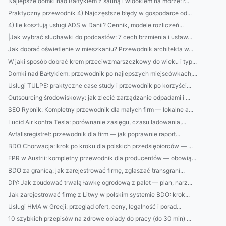
Najlepsze domki nad Bałtykiem z sauną i widokiem na morze: r...
Praktyczny przewodnik 4) Najczęstsze błędy w gospodarce od...
4) Ile kosztują usługi ADS w Danii? Cennik, modele rozliczeń...
|Jak wybrać słuchawki do podcastów: 7 cech brzmienia i ustaw...
Jak dobrać oświetlenie w mieszkaniu? Przewodnik architekta w...
W jaki sposób dobrać krem przeciwzmarszczkowy do wieku i typ...
Domki nad Bałtykiem: przewodnik po najlepszych miejscówkach,...
Usługi TULPE: praktyczne case study i przewodnik po korzyści...
Outsourcing środowiskowy: jak zlecić zarządzanie odpadami i ...
SEO Rybnik: Kompletny przewodnik dla małych firm — lokalne a...
Lucid Air kontra Tesla: porównanie zasięgu, czasu ładowania,...
Avfallsregistret: przewodnik dla firm — jak poprawnie raport...
BDO Chorwacja: krok po kroku dla polskich przedsiębiorców — ...
EPR w Austrii: kompletny przewodnik dla producentów — obowią...
BDO za granicą: jak zarejestrować firmę, zgłaszać transgrani...
DIY: Jak zbudować trwałą ławkę ogrodową z palet — plan, narz...
Jak zarejestrować firmę z Litwy w polskim systemie BDO: krok...
Usługi HMA w Grecji: przegląd ofert, ceny, legalność i porad...
10 szybkich przepisów na zdrowe obiady do pracy (do 30 min) ...