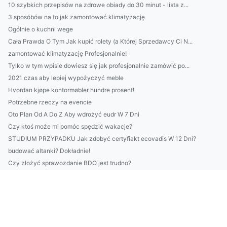
10 szybkich przepisów na zdrowe obiady do 30 minut - lista z...
3 sposóbów na to jak zamontować klimatyzację
Ogólnie o kuchni wege
Cała Prawda O Tym Jak kupić rolety (a Której Sprzedawcy Ci N...
zamontować klimatyzację Profesjonalnie!
Tylko w tym wpisie dowiesz się jak profesjonalnie zamówić po...
2021 czas aby lepiej wypożyczyć meble
Hvordan kjøpe kontormøbler hundre prosent!
Potrzebne rzeczy na evencie
Oto Plan Od A Do Z Aby wdrożyć eudr W 7 Dni
Czy ktoś może mi pomóc spędzić wakacje?
STUDIUM PRZYPADKU Jak zdobyć certyfiakt ecovadis W 12 Dni?
budować altanki? Dokładnie!
Czy złożyć sprawozdanie BDO jest trudno?
12 Największych Kłamstw O Tym Jak poprawić klimatyzację
Czy sposób na to jak w 2025 budować altanki jest łatwy?
Radzimy jak raportować do ESG lepiej
Her Hvordan kjøpe kontormøbler (og hvordan du kan kopiere de...
Czy w 2022 można chronić środowisko?