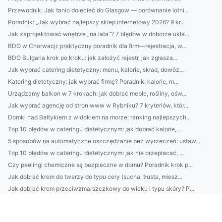
Przewodnik: Jak tanio dolecieć do Glasgow — porównanie lotni...
Poradnik: „Jak wybrać najlepszy sklep internetowy 2026? 9 kr...
Jak zaprojektować wnętrze „na lata”? 7 błędów w doborze ukła...
BDO w Chorwacji: praktyczny poradnik dla firm—rejestracja, w...
BDO Bułgaria krok po kroku: jak założyć rejestr, jak zgłasza...
Jak wybrać catering dietetyczny: menu, kalorie, skład, dowóz...
Katering dietetyczny: jak wybrać firmę? Poradnik: kalorie, m...
Urządzamy balkon w 7 krokach: jak dobrać meble, rośliny, ośw...
Jak wybrać agencję od stron www w Rybniku? 7 kryteriów, któr...
Domki nad Bałtykiem z widokiem na morze: ranking najlepszych...
Top 10 błędów w cateringu dietetycznym: jak dobrać kalorie, ...
5 sposobów na automatyczne oszczędzanie bez wyrzeczeń: ustaw...
Top 10 błędów w cateringu dietetycznym: jak nie przepłacać, ...
Czy peelingi chemiczne są bezpieczne w domu? Poradnik krok p...
Jak dobrać krem do twarzy do typu cery (sucha, tłusta, miesz...
Jak dobrać krem przeciwzmarszczkowy do wieku i typu skóry? P...
Najlepsze domki nad Bałtykiem z sauną i widokiem na morze: r...
Praktyczny przewodnik 4) Najczęstsze błędy w gospodarce od...