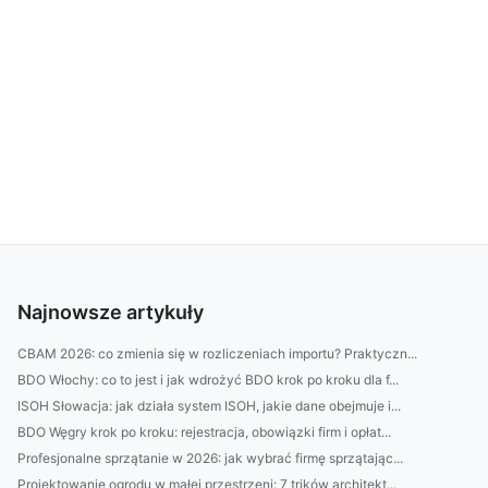
Najnowsze artykuły
CBAM 2026: co zmienia się w rozliczeniach importu? Praktyczn...
BDO Włochy: co to jest i jak wdrożyć BDO krok po kroku dla f...
ISOH Słowacja: jak działa system ISOH, jakie dane obejmuje i...
BDO Węgry krok po kroku: rejestracja, obowiązki firm i opłat...
Profesjonalne sprzątanie w 2026: jak wybrać firmę sprzątając...
Projektowanie ogrodu w małej przestrzeni: 7 trików architekt...