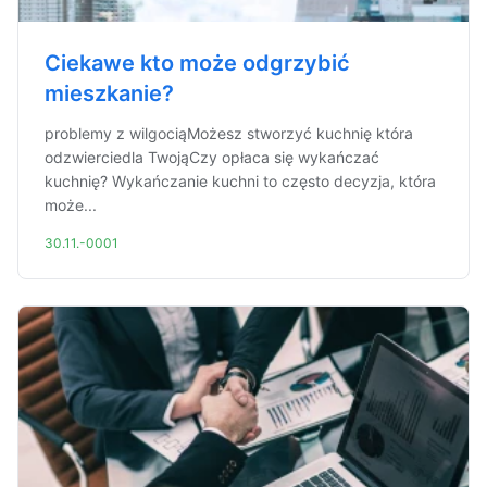
Ciekawe kto może odgrzybić
mieszkanie?
problemy z wilgociąMożesz stworzyć kuchnię która
odzwierciedla TwojąCzy opłaca się wykańczać
kuchnię? Wykańczanie kuchni to często decyzja, która
może...
30.11.-0001