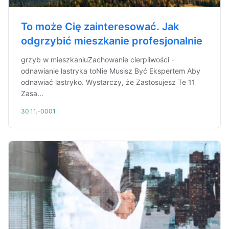
To może Cię zainteresować. Jak
odgrzybić mieszkanie profesjonalnie
grzyb w mieszkaniuZachowanie cierpliwości -
odnawianie lastryka toNie Musisz Być Ekspertem Aby
odnawiać lastryko. Wystarczy, że Zastosujesz Te 11
Zasa...
30.11.-0001