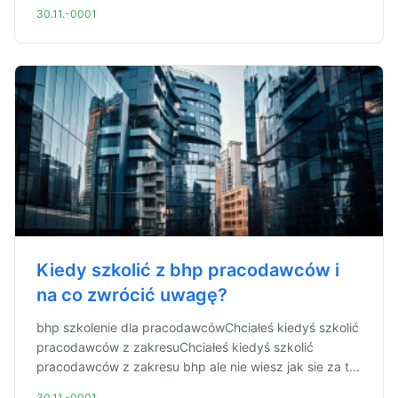
30.11.-0001
Kiedy szkolić z bhp pracodawców i
na co zwrócić uwagę?
bhp szkolenie dla pracodawcówChciałeś kiedyś szkolić
pracodawców z zakresuChciałeś kiedyś szkolić
pracodawców z zakresu bhp ale nie wiesz jak sie za t...
30.11.-0001