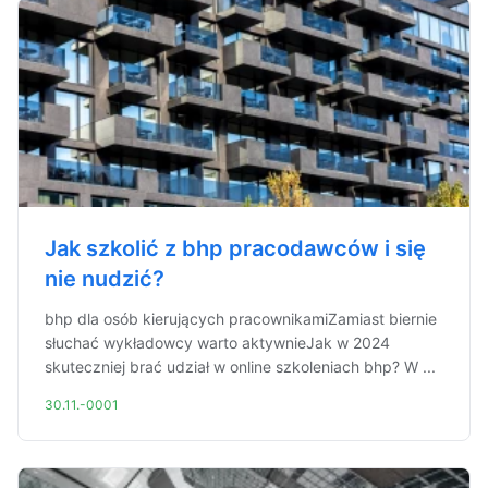
Jak szkolić z bhp pracodawców i się
nie nudzić?
bhp dla osób kierujących pracownikamiZamiast biernie
słuchać wykładowcy warto aktywnieJak w 2024
skuteczniej brać udział w online szkoleniach bhp? W ...
30.11.-0001