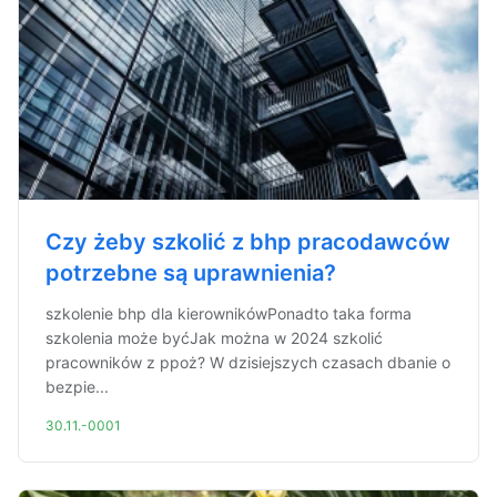
Czy żeby szkolić z bhp pracodawców
potrzebne są uprawnienia?
szkolenie bhp dla kierownikówPonadto taka forma
szkolenia może byćJak można w 2024 szkolić
pracowników z ppoż? W dzisiejszych czasach dbanie o
bezpie...
30.11.-0001