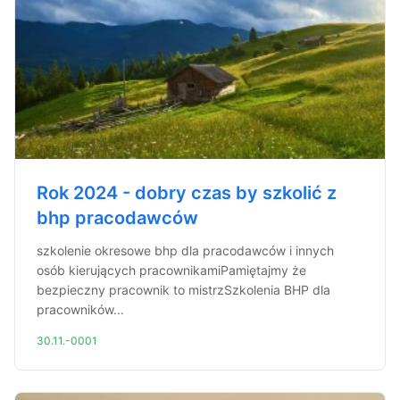
Rok 2024 - dobry czas by szkolić z
bhp pracodawców
szkolenie okresowe bhp dla pracodawców i innych
osób kierujących pracownikamiPamiętajmy że
bezpieczny pracownik to mistrzSzkolenia BHP dla
pracowników...
30.11.-0001