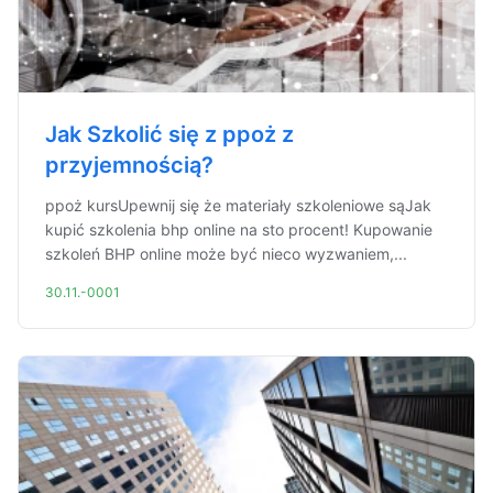
Jak Szkolić się z ppoż z
przyjemnością?
ppoż kursUpewnij się że materiały szkoleniowe sąJak
kupić szkolenia bhp online na sto procent! Kupowanie
szkoleń BHP online może być nieco wyzwaniem,...
30.11.-0001