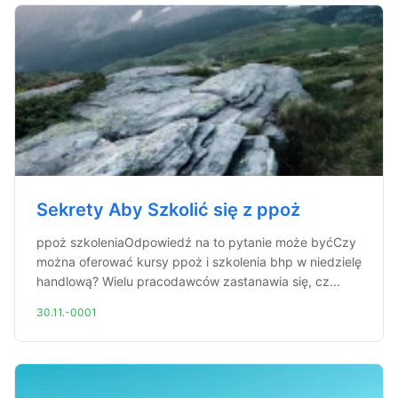
Sekrety Aby Szkolić się z ppoż
ppoż szkoleniaOdpowiedź na to pytanie może byćCzy
można oferować kursy ppoż i szkolenia bhp w niedzielę
handlową? Wielu pracodawców zastanawia się, cz...
30.11.-0001