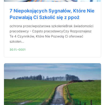
7 Niepokojących Sygnałów, Które Nie
Pozwalają Ci Szkolić się z ppoż
ochrona przeciwpożarowa szkolenieBrak świadomości
pracodawcy - Często pracodawcyCzy Rozpoznajesz
Te 4 Czynników, Które Nie Pozwolą Ci oferować
szkolen...
30.11.-0001