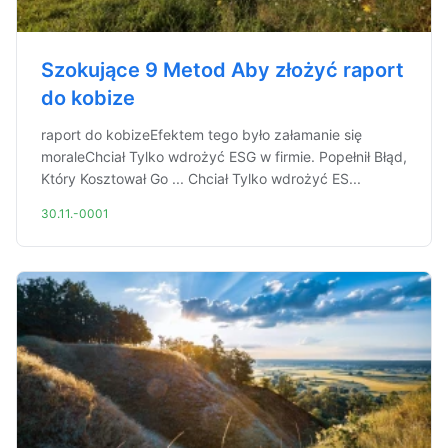
Szokujące 9 Metod Aby złożyć raport
do kobize
raport do kobizeEfektem tego było załamanie się
moraleChciał Tylko wdrożyć ESG w firmie. Popełnił Błąd,
Który Kosztował Go ... Chciał Tylko wdrożyć ES...
30.11.-0001