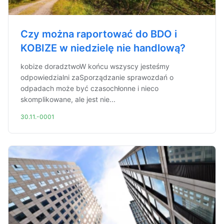
Czy można raportować do BDO i
KOBIZE w niedzielę nie handlową?
kobize doradztwoW końcu wszyscy jesteśmy
odpowiedzialni zaSporządzanie sprawozdań o
odpadach może być czasochłonne i nieco
skomplikowane, ale jest nie...
30.11.-0001