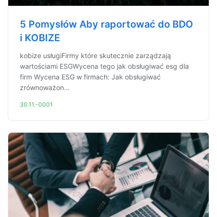
5 Pomysłów Aby raportować do BDO
i KOBIZE
kobize usługiFirmy które skutecznie zarządzają
wartościami ESGWycena tego jak obsługiwać esg dla
firm Wycena ESG w firmach: Jak obsługiwać
zrównoważon...
30.11.-0001