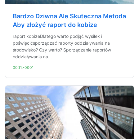
Bardzo Dziwna Ale Skuteczna Metoda
Aby złożyć raport do kobize
raport kobizeDlatego warto podjąć wysiłek i
poświęcićsporządzać raporty oddziaływania na
środowisko? Czy warto? Sporządzanie raportów
oddziaływania na...
30.11.-0001