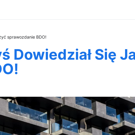
ożyć sprawozdanie BDO!
ś Dowiedział Się J
DO!