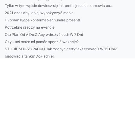
Tylko w tym wpisie dowiesz się jak profesjonalnie zamówić po...
2021 czas aby lepiej wypożyczyć meble
Hvordan kjøpe kontormøbler hundre prosent!
Potrzebne rzeczy na evencie
Oto Plan Od A Do Z Aby wdrożyć eudr W 7 Dni
Czy ktoś może mi pomóc spędzić wakacje?
STUDIUM PRZYPADKU Jak zdobyć certyfiakt ecovadis W 12 Dni?
budować altanki? Dokładnie!
Czy złożyć sprawozdanie BDO jest trudno?
12 Największych Kłamstw O Tym Jak poprawić klimatyzację
Czy sposób na to jak w 2025 budować altanki jest łatwy?
Radzimy jak raportować do ESG lepiej
Her Hvordan kjøpe kontormøbler (og hvordan du kan kopiere de...
Czy w 2022 można chronić środowisko?
Więcej artykułów
Przeczytaj ten wpis a dowiesz się jak wypożyczyć meble
Jak można w 2024 budować dom?