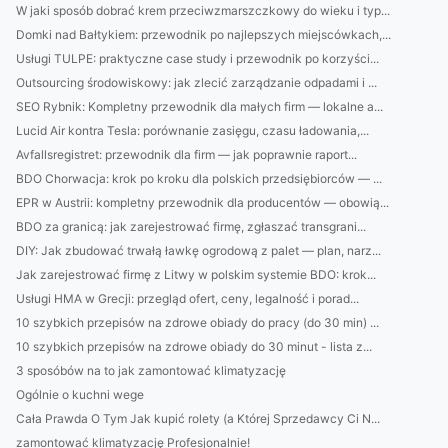
W jaki sposób dobrać krem przeciwzmarszczkowy do wieku i typ...
Domki nad Bałtykiem: przewodnik po najlepszych miejscówkach,...
Usługi TULPE: praktyczne case study i przewodnik po korzyści...
Outsourcing środowiskowy: jak zlecić zarządzanie odpadami i ...
SEO Rybnik: Kompletny przewodnik dla małych firm — lokalne a...
Lucid Air kontra Tesla: porównanie zasięgu, czasu ładowania,...
Avfallsregistret: przewodnik dla firm — jak poprawnie raport...
BDO Chorwacja: krok po kroku dla polskich przedsiębiorców — ...
EPR w Austrii: kompletny przewodnik dla producentów — obowią...
BDO za granicą: jak zarejestrować firmę, zgłaszać transgrani...
DIY: Jak zbudować trwałą ławkę ogrodową z palet — plan, narz...
Jak zarejestrować firmę z Litwy w polskim systemie BDO: krok...
Usługi HMA w Grecji: przegląd ofert, ceny, legalność i porad...
10 szybkich przepisów na zdrowe obiady do pracy (do 30 min) ...
10 szybkich przepisów na zdrowe obiady do 30 minut - lista z...
3 sposóbów na to jak zamontować klimatyzację
Ogólnie o kuchni wege
Cała Prawda O Tym Jak kupić rolety (a Której Sprzedawcy Ci N...
zamontować klimatyzację Profesjonalnie!