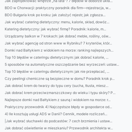
Jak zaprojektować wnętrze „na lata”? 7 błędów w doborze ukła...
BDO w Chorwacji: praktyczny poradnik dla firm—rejestracja, w...
BDO Bułgaria krok po kroku: jak założyć rejestr, jak zgłasza...
Jak wybrać catering dietetyczny: menu, kalorie, skład, dowóz...
Katering dietetyczny: jak wybrać firmę? Poradnik: kalorie, m...
Urządzamy balkon w 7 krokach: jak dobrać meble, rośliny, ośw...
Jak wybrać agencję od stron www w Rybniku? 7 kryteriów, któr...
Domki nad Bałtykiem z widokiem na morze: ranking najlepszych...
Top 10 błędów w cateringu dietetycznym: jak dobrać kalorie, ...
5 sposobów na automatyczne oszczędzanie bez wyrzeczeń: ustaw...
Top 10 błędów w cateringu dietetycznym: jak nie przepłacać, ...
Czy peelingi chemiczne są bezpieczne w domu? Poradnik krok p...
Jak dobrać krem do twarzy do typu cery (sucha, tłusta, miesz...
Jak dobrać krem przeciwzmarszczkowy do wieku i typu skóry? P...
Najlepsze domki nad Bałtykiem z sauną i widokiem na morze: r...
Praktyczny przewodnik 4) Najczęstsze błędy w gospodarce od...
4) Ile kosztują usługi ADS w Danii? Cennik, modele rozliczeń...
|Jak wybrać słuchawki do podcastów: 7 cech brzmienia i ustaw...
Jak dobrać oświetlenie w mieszkaniu? Przewodnik architekta w...