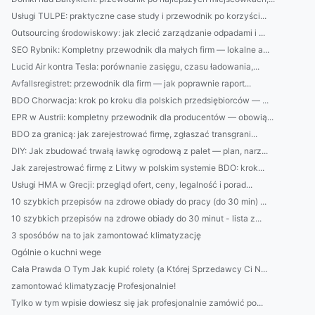
Usługi TULPE: praktyczne case study i przewodnik po korzyści...
Outsourcing środowiskowy: jak zlecić zarządzanie odpadami i ...
SEO Rybnik: Kompletny przewodnik dla małych firm — lokalne a...
Lucid Air kontra Tesla: porównanie zasięgu, czasu ładowania,...
Avfallsregistret: przewodnik dla firm — jak poprawnie raport...
BDO Chorwacja: krok po kroku dla polskich przedsiębiorców — ...
EPR w Austrii: kompletny przewodnik dla producentów — obowią...
BDO za granicą: jak zarejestrować firmę, zgłaszać transgrani...
DIY: Jak zbudować trwałą ławkę ogrodową z palet — plan, narz...
Jak zarejestrować firmę z Litwy w polskim systemie BDO: krok...
Usługi HMA w Grecji: przegląd ofert, ceny, legalność i porad...
10 szybkich przepisów na zdrowe obiady do pracy (do 30 min) ...
10 szybkich przepisów na zdrowe obiady do 30 minut - lista z...
3 sposóbów na to jak zamontować klimatyzację
Ogólnie o kuchni wege
Cała Prawda O Tym Jak kupić rolety (a Której Sprzedawcy Ci N...
zamontować klimatyzację Profesjonalnie!
Tylko w tym wpisie dowiesz się jak profesjonalnie zamówić po...