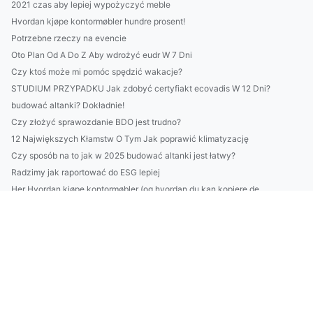
2021 czas aby lepiej wypożyczyć meble
Hvordan kjøpe kontormøbler hundre prosent!
Potrzebne rzeczy na evencie
Oto Plan Od A Do Z Aby wdrożyć eudr W 7 Dni
Czy ktoś może mi pomóc spędzić wakacje?
STUDIUM PRZYPADKU Jak zdobyć certyfiakt ecovadis W 12 Dni?
budować altanki? Dokładnie!
Czy złożyć sprawozdanie BDO jest trudno?
12 Największych Kłamstw O Tym Jak poprawić klimatyzację
Czy sposób na to jak w 2025 budować altanki jest łatwy?
Radzimy jak raportować do ESG lepiej
Her Hvordan kjøpe kontormøbler (og hvordan du kan kopiere de...
Czy w 2022 można chronić środowisko?
Więcej artykułów
Przeczytaj ten wpis a dowiesz się jak wypożyczyć meble
Jak można w 2024 budować dom?
Lepsze sposoby jak budować altanki