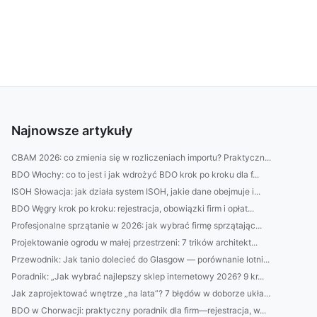
Najnowsze artykuły
CBAM 2026: co zmienia się w rozliczeniach importu? Praktyczn...
BDO Włochy: co to jest i jak wdrożyć BDO krok po kroku dla f...
ISOH Słowacja: jak działa system ISOH, jakie dane obejmuje i...
BDO Węgry krok po kroku: rejestracja, obowiązki firm i opłat...
Profesjonalne sprzątanie w 2026: jak wybrać firmę sprzątając...
Projektowanie ogrodu w małej przestrzeni: 7 trików architekt...
Przewodnik: Jak tanio dolecieć do Glasgow — porównanie lotni...
Poradnik: „Jak wybrać najlepszy sklep internetowy 2026? 9 kr...
Jak zaprojektować wnętrze „na lata”? 7 błędów w doborze ukła...
BDO w Chorwacji: praktyczny poradnik dla firm—rejestracja, w...