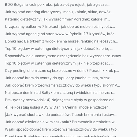
BDO Bułgaria krok po kroku: jak założyć rejestr, jak zgłasza...
Jak wybrać catering dietetyczny: menu, kalorie, skład, dowóz...
Katering dietetyczny: jak wybrać firmę? Poradnik: kalorie, m...
Urządzamy balkon w 7 krokach: jak dobrać meble, rośliny, ośw...
Jak wybrać agencję od stron www w Rybniku? 7 kryteriów, któr...
Domki nad Bałtykiem z widokiem na morze: ranking najlepszych...
Top 10 błędów w cateringu dietetycznym: jak dobrać kalorie, ...
5 sposobów na automatyczne oszczędzanie bez wyrzeczeń: ustaw...
Top 10 błędów w cateringu dietetycznym: jak nie przepłacać, ...
Czy peelingi chemiczne są bezpieczne w domu? Poradnik krok p...
Jak dobrać krem do twarzy do typu cery (sucha, tłusta, miesz...
Jak dobrać krem przeciwzmarszczkowy do wieku i typu skóry? P...
Najlepsze domki nad Bałtykiem z sauną i widokiem na morze: r...
Praktyczny przewodnik 4) Najczęstsze błędy w gospodarce od...
4) Ile kosztują usługi ADS w Danii? Cennik, modele rozliczeń...
|Jak wybrać słuchawki do podcastów: 7 cech brzmienia i ustaw...
Jak dobrać oświetlenie w mieszkaniu? Przewodnik architekta w...
W jaki sposób dobrać krem przeciwzmarszczkowy do wieku i typ...
Domki nad Bałtykiem: przewodnik po najlepszych miejscówkach,...