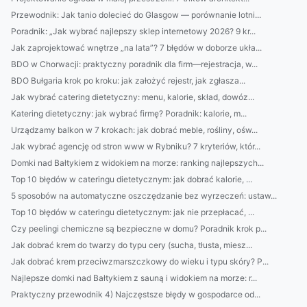
Przewodnik: Jak tanio dolecieć do Glasgow — porównanie lotni...
Poradnik: „Jak wybrać najlepszy sklep internetowy 2026? 9 kr...
Jak zaprojektować wnętrze „na lata”? 7 błędów w doborze ukła...
BDO w Chorwacji: praktyczny poradnik dla firm—rejestracja, w...
BDO Bułgaria krok po kroku: jak założyć rejestr, jak zgłasza...
Jak wybrać catering dietetyczny: menu, kalorie, skład, dowóz...
Katering dietetyczny: jak wybrać firmę? Poradnik: kalorie, m...
Urządzamy balkon w 7 krokach: jak dobrać meble, rośliny, ośw...
Jak wybrać agencję od stron www w Rybniku? 7 kryteriów, któr...
Domki nad Bałtykiem z widokiem na morze: ranking najlepszych...
Top 10 błędów w cateringu dietetycznym: jak dobrać kalorie, ...
5 sposobów na automatyczne oszczędzanie bez wyrzeczeń: ustaw...
Top 10 błędów w cateringu dietetycznym: jak nie przepłacać, ...
Czy peelingi chemiczne są bezpieczne w domu? Poradnik krok p...
Jak dobrać krem do twarzy do typu cery (sucha, tłusta, miesz...
Jak dobrać krem przeciwzmarszczkowy do wieku i typu skóry? P...
Najlepsze domki nad Bałtykiem z sauną i widokiem na morze: r...
Praktyczny przewodnik 4) Najczęstsze błędy w gospodarce od...