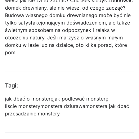
wiesz jak sie za to zabrać? Chciałeś kiedyś zbudować
domek drewniany, ale nie wiesz, od czego zacząć?
Budowa własnego domku drewnianego może być nie
tylko satysfakcjonującym doświadczeniem, ale także
świetnym sposobem na odpoczynek i relaks w
otoczeniu natury. Jeśli marzysz o własnym małym
domku w lesie lub na działce, oto kilka porad, które
pom
Tagi:
jak dbać o monsterę
jak podlewać monsterę
liście monstery
monstera dziurawa
monstera jak dbać
przesadzanie monstery