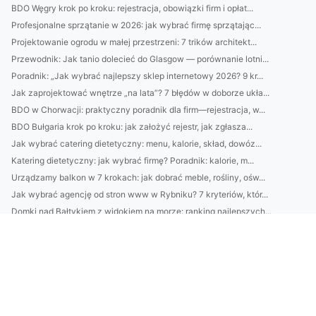
BDO Węgry krok po kroku: rejestracja, obowiązki firm i opłat...
Profesjonalne sprzątanie w 2026: jak wybrać firmę sprzątając...
Projektowanie ogrodu w małej przestrzeni: 7 trików architekt...
Przewodnik: Jak tanio dolecieć do Glasgow — porównanie lotni...
Poradnik: „Jak wybrać najlepszy sklep internetowy 2026? 9 kr...
Jak zaprojektować wnętrze „na lata”? 7 błędów w doborze ukła...
BDO w Chorwacji: praktyczny poradnik dla firm—rejestracja, w...
BDO Bułgaria krok po kroku: jak założyć rejestr, jak zgłasza...
Jak wybrać catering dietetyczny: menu, kalorie, skład, dowóz...
Katering dietetyczny: jak wybrać firmę? Poradnik: kalorie, m...
Urządzamy balkon w 7 krokach: jak dobrać meble, rośliny, ośw...
Jak wybrać agencję od stron www w Rybniku? 7 kryteriów, któr...
Domki nad Bałtykiem z widokiem na morze: ranking najlepszych...
Top 10 błędów w cateringu dietetycznym: jak dobrać kalorie, ...
5 sposobów na automatyczne oszczędzanie bez wyrzeczeń: ustaw...
Top 10 błędów w cateringu dietetycznym: jak nie przepłacać, ...
Czy peelingi chemiczne są bezpieczne w domu? Poradnik krok p...
Jak dobrać krem do twarzy do typu cery (sucha, tłusta, miesz...
Jak dobrać krem przeciwzmarszczkowy do wieku i typu skóry? P...