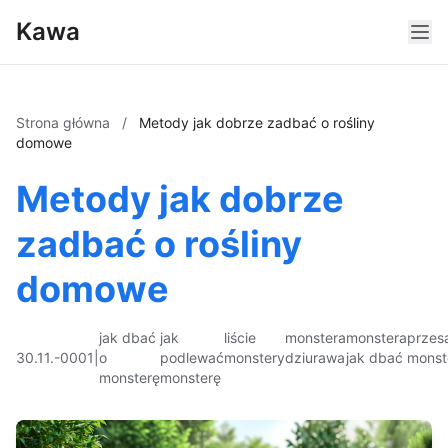
Kawa
Strona główna
/
Metody jak dobrze zadbać o rośliny
domowe
Metody jak dobrze
zadbać o rośliny
domowe
jak dbać
jak
liście
monstera
monstera
przes
30.11.-0001
|
o
podlewać
monstery
dziurawa
jak dbać
monst
monsterę
monsterę