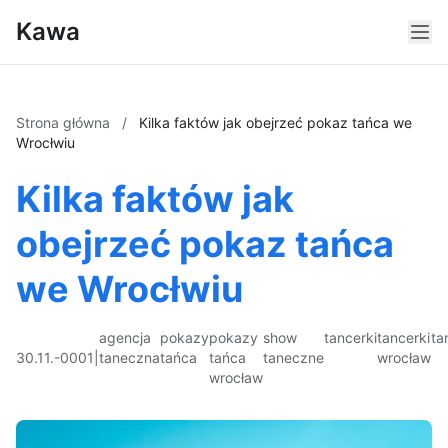
Kawa
Strona główna
/
Kilka faktów jak obejrzeć pokaz tańca we
Wrocłwiu
Kilka faktów jak
obejrzeć pokaz tańca
we Wrocłwiu
agencja
pokazy
pokazy
show
tancerki
tancerki
ta
30.11.-0001
|
taneczna
tańca
tańca
taneczne
wrocław
wrocław