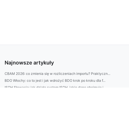
Najnowsze artykuły
CBAM 2026: co zmienia się w rozliczeniach importu? Praktyczn...
BDO Włochy: co to jest i jak wdrożyć BDO krok po kroku dla f...
ISOH Słowacja: jak działa system ISOH, jakie dane obejmuje i...
BDO Węgry krok po kroku: rejestracja, obowiązki firm i opłat...
Profesjonalne sprzątanie w 2026: jak wybrać firmę sprzątając...
Projektowanie ogrodu w małej przestrzeni: 7 trików architekt...
Przewodnik: Jak tanio dolecieć do Glasgow — porównanie lotni...
Poradnik: „Jak wybrać najlepszy sklep internetowy 2026? 9 kr...
Jak zaprojektować wnętrze „na lata”? 7 błędów w doborze ukła...