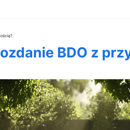
ością?
wozdanie BDO z prz