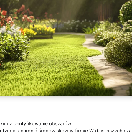
tkim zidentyfikowanie obszarów
i o tym jak chronić środowiskow w firmie W dzisiejszych cz