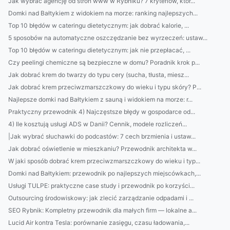
Jak wybrać agencję od stron www w Rybniku? 7 kryteriów, któr...
Domki nad Bałtykiem z widokiem na morze: ranking najlepszych...
Top 10 błędów w cateringu dietetycznym: jak dobrać kalorie, ...
5 sposobów na automatyczne oszczędzanie bez wyrzeczeń: ustaw...
Top 10 błędów w cateringu dietetycznym: jak nie przepłacać, ...
Czy peelingi chemiczne są bezpieczne w domu? Poradnik krok p...
Jak dobrać krem do twarzy do typu cery (sucha, tłusta, miesz...
Jak dobrać krem przeciwzmarszczkowy do wieku i typu skóry? P...
Najlepsze domki nad Bałtykiem z sauną i widokiem na morze: r...
Praktyczny przewodnik 4) Najczęstsze błędy w gospodarce od...
4) Ile kosztują usługi ADS w Danii? Cennik, modele rozliczeń...
|Jak wybrać słuchawki do podcastów: 7 cech brzmienia i ustaw...
Jak dobrać oświetlenie w mieszkaniu? Przewodnik architekta w...
W jaki sposób dobrać krem przeciwzmarszczkowy do wieku i typ...
Domki nad Bałtykiem: przewodnik po najlepszych miejscówkach,...
Usługi TULPE: praktyczne case study i przewodnik po korzyści...
Outsourcing środowiskowy: jak zlecić zarządzanie odpadami i ...
SEO Rybnik: Kompletny przewodnik dla małych firm — lokalne a...
Lucid Air kontra Tesla: porównanie zasięgu, czasu ładowania,...