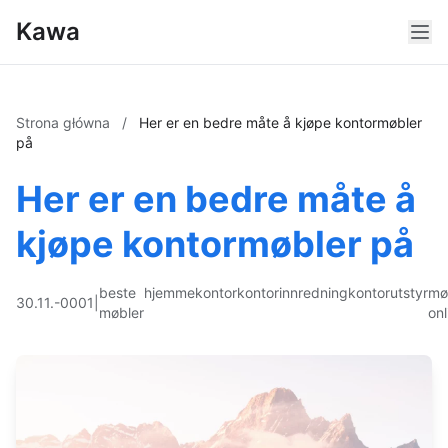
Kawa
Strona główna
/
Her er en bedre måte å kjøpe kontormøbler
på
Her er en bedre måte å
kjøpe kontormøbler på
beste
hjemmekontor
kontorinnredning
kontorutstyr
mø
30.11.-0001
|
møbler
onl