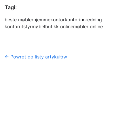
Tagi:
beste møbler
hjemmekontor
kontorinnredning
kontorutstyr
møbelbutikk online
møbler online
← Powrót do listy artykułów