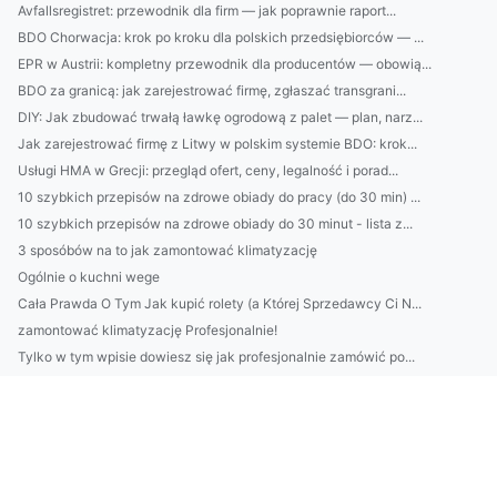
Avfallsregistret: przewodnik dla firm — jak poprawnie raport...
BDO Chorwacja: krok po kroku dla polskich przedsiębiorców — ...
EPR w Austrii: kompletny przewodnik dla producentów — obowią...
BDO za granicą: jak zarejestrować firmę, zgłaszać transgrani...
DIY: Jak zbudować trwałą ławkę ogrodową z palet — plan, narz...
Jak zarejestrować firmę z Litwy w polskim systemie BDO: krok...
Usługi HMA w Grecji: przegląd ofert, ceny, legalność i porad...
10 szybkich przepisów na zdrowe obiady do pracy (do 30 min) ...
10 szybkich przepisów na zdrowe obiady do 30 minut - lista z...
3 sposóbów na to jak zamontować klimatyzację
Ogólnie o kuchni wege
Cała Prawda O Tym Jak kupić rolety (a Której Sprzedawcy Ci N...
zamontować klimatyzację Profesjonalnie!
Tylko w tym wpisie dowiesz się jak profesjonalnie zamówić po...
2021 czas aby lepiej wypożyczyć meble
Hvordan kjøpe kontormøbler hundre prosent!
Potrzebne rzeczy na evencie
Oto Plan Od A Do Z Aby wdrożyć eudr W 7 Dni
Czy ktoś może mi pomóc spędzić wakacje?