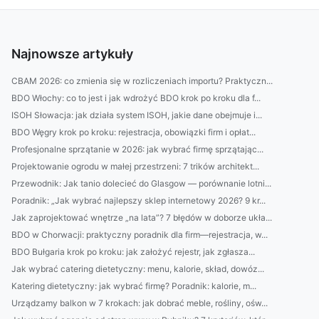
Najnowsze artykuły
CBAM 2026: co zmienia się w rozliczeniach importu? Praktyczn...
BDO Włochy: co to jest i jak wdrożyć BDO krok po kroku dla f...
ISOH Słowacja: jak działa system ISOH, jakie dane obejmuje i...
BDO Węgry krok po kroku: rejestracja, obowiązki firm i opłat...
Profesjonalne sprzątanie w 2026: jak wybrać firmę sprzątając...
Projektowanie ogrodu w małej przestrzeni: 7 trików architekt...
Przewodnik: Jak tanio dolecieć do Glasgow — porównanie lotni...
Poradnik: „Jak wybrać najlepszy sklep internetowy 2026? 9 kr...
Jak zaprojektować wnętrze „na lata”? 7 błędów w doborze ukła...
BDO w Chorwacji: praktyczny poradnik dla firm—rejestracja, w...
BDO Bułgaria krok po kroku: jak założyć rejestr, jak zgłasza...
Jak wybrać catering dietetyczny: menu, kalorie, skład, dowóz...
Katering dietetyczny: jak wybrać firmę? Poradnik: kalorie, m...
Urządzamy balkon w 7 krokach: jak dobrać meble, rośliny, ośw...