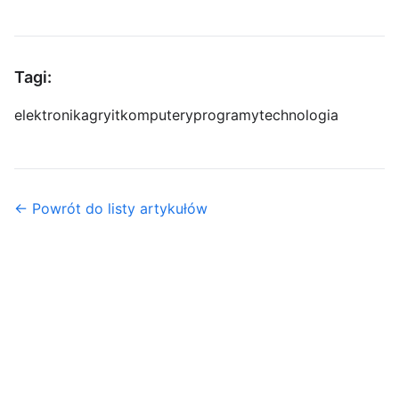
Tagi:
elektronika
gry
it
komputery
programy
technologia
← Powrót do listy artykułów