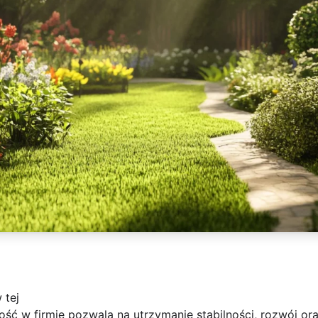
 tej
ść w firmie pozwala na utrzymanie stabilności, rozwój or