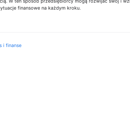
ością. W ten sposób przedsiębiorcy mogą rozwijać swój i 
sytuacje finansowe na każdym kroku.
 i finanse