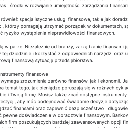
s i środki w rozwijanie umiejętności zarządzania finansam
również specjalistyczne usługi finansowe, takie jak dora
ści, którzy pomagają utrzymać porządek w dokumentach, 
ć ryzyko wystąpienia nieprawidłowości finansowych.
idą w parze. Niezależnie od branży, zarządzanie finansami 
 tej dziedzinie i korzystać z odpowiednich narzędzi oraz u
rową finansową sytuację przedsiębiorstwa.
instrumenty finansowe
wymaga zrozumienia zarówno finansów, jak i ekonomii. Ja
 temat tego, jak pieniądze poruszają się w różnych cykla
bie i Twoją firmę. Musisz także znać dostępne instrumenty 
nwestycji, aby móc podejmować świadome decyzje dotyczące
ądzać finansami oraz zapewnić bezpieczeństwo i długowi
eć pewne doświadczenie w doradztwie finansowym. Bankow
nich firm poszukujących bardziej zaawansowanych opcji fi