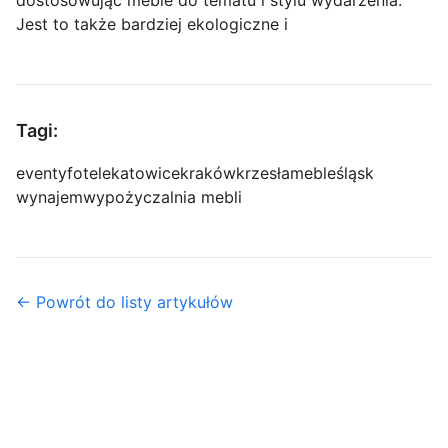
dostosowując meble do tematu i stylu wydarzenia.
Jest to także bardziej ekologiczne i
Tagi:
eventy
fotele
katowice
kraków
krzesła
meble
śląsk
wynajem
wypożyczalnia mebli
← Powrót do listy artykułów