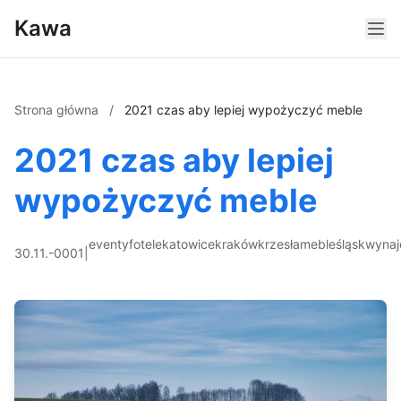
Kawa
Strona główna
/
2021 czas aby lepiej wypożyczyć meble
2021 czas aby lepiej
wypożyczyć meble
eventy
fotele
katowice
kraków
krzesła
meble
śląsk
wyna
30.11.-0001
|