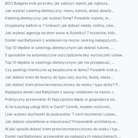
BDO Bułgaria krok po kroku: jak założyć rejestr, jak zgłasza...
Jak wybrać catering dietetyczny: menu, kalorie, skład, dowóz...
Katering dietetyczny: jak wybrać firmę? Poradnik: kalorie, m...
Urządzamy balkon w 7 krokach: jak dobrać meble, rośliny, ośw...
Jak wybrać agencję od stron www w Rybniku? 7 kryteriów, któr...
Domki nad Bałtykiem z widokiem na morze: ranking najlepszych...
Top 10 błędów w cateringu dietetycznym: jak dobrać kalorie, ...
5 sposobów na automatyczne oszczędzanie bez wyrzeczeń: ustaw...
Top 10 błędów w cateringu dietetycznym: jak nie przepłacać, ...
Czy peelingi chemiczne są bezpieczne w domu? Poradnik krok p...
Jak dobrać krem do twarzy do typu cery (sucha, tłusta, miesz...
Jak dobrać krem przeciwzmarszczkowy do wieku i typu skóry? P...
Najlepsze domki nad Bałtykiem z sauną i widokiem na morze: r...
Praktyczny przewodnik 4) Najczęstsze błędy w gospodarce od...
4) Ile kosztują usługi ADS w Danii? Cennik, modele rozliczeń...
|Jak wybrać słuchawki do podcastów: 7 cech brzmienia i ustaw...
Jak dobrać oświetlenie w mieszkaniu? Przewodnik architekta w...
W jaki sposób dobrać krem przeciwzmarszczkowy do wieku i typ...
Domki nad Bałtykiem: przewodnik po najlepszych miejscówkach,...