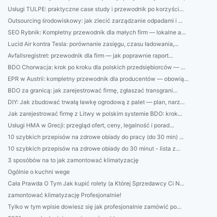
Usługi TULPE: praktyczne case study i przewodnik po korzyści...
Outsourcing środowiskowy: jak zlecić zarządzanie odpadami i ...
SEO Rybnik: Kompletny przewodnik dla małych firm — lokalne a...
Lucid Air kontra Tesla: porównanie zasięgu, czasu ładowania,...
Avfallsregistret: przewodnik dla firm — jak poprawnie raport...
BDO Chorwacja: krok po kroku dla polskich przedsiębiorców — ...
EPR w Austrii: kompletny przewodnik dla producentów — obowią...
BDO za granicą: jak zarejestrować firmę, zgłaszać transgrani...
DIY: Jak zbudować trwałą ławkę ogrodową z palet — plan, narz...
Jak zarejestrować firmę z Litwy w polskim systemie BDO: krok...
Usługi HMA w Grecji: przegląd ofert, ceny, legalność i porad...
10 szybkich przepisów na zdrowe obiady do pracy (do 30 min) ...
10 szybkich przepisów na zdrowe obiady do 30 minut - lista z...
3 sposóbów na to jak zamontować klimatyzację
Ogólnie o kuchni wege
Cała Prawda O Tym Jak kupić rolety (a Której Sprzedawcy Ci N...
zamontować klimatyzację Profesjonalnie!
Tylko w tym wpisie dowiesz się jak profesjonalnie zamówić po...